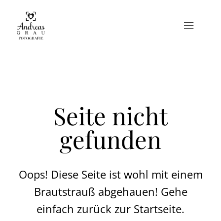
Zum
Inhalt
Togg
springen
Navi
Portfolio
Leistungen
Seite nicht
Über mich
gefunden
Galerie
Oops! Diese Seite ist wohl mit einem
Brautstrauß abgehauen! Gehe
einfach zurück zur Startseite.