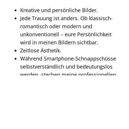
Kreative und persönliche Bilder.
Jede Trauung ist anders. Ob klassisch-
romantisch oder modern und
unkonventionell – eure Persönlichkeit
wird in meinen Bildern sichtbar.
Zeitlose Ästhetik.
Während Smartphone-Schnappschüsse
selbstverständlich und bedeutungslos
werden, stechen meine professionellen
Fotos durch ihre hohe Qualität und
künstlerische Gestaltung heraus.
Präsent & im Hintergrund.
Im Laufe der Trauzeremonie halte ich
mich dezent im Hintergrund. Beim
Fotoshooting als Paar und für